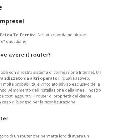
e
 imprese!
Fai da Te Tecnica
. Di sotto riportiamo alcune
re” quotidiane:
ve avere il router?
bili con il nostro sistema di connessione Internet. Un
randizzato da altri operatori
(quali Fastweb,
n molta probabilità, è vincolato all’uso esclusivo della
nito. Al momento dell'installazione della linea il nostro
costi aggiuntivi il router di proprietà del cliente,
in caso di bisogno per la riconfigurazione.
ter
no di un router che permetta loro di avere un