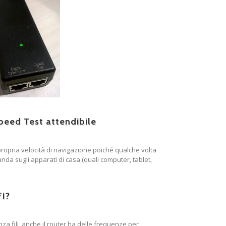
eed Test attendibile
a propria velocità di navigazione poiché qualche volta
nda sugli apparati di casa (quali computer, tablet,
Fi?
a fili, anche il router ha delle frequenze per