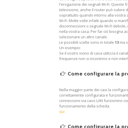
l'erogazione dei segnali Wi-Fi. Queste 
televisione, anche il router può subire 
soprattutto quando intorno alla vostra a
Wi-Fi. Molte volte infatti quando si man
disconnessioni o segnale Wi-Fi debole,
nella vostra casa. Per far ciò bisogna a
selezionare un altro canale.
Le possibili scelte sono in totale
13
ma si
Un esempio:
Se il vostro vicino di casa utilizza il can
frequenze non si incontrino e non interf
Come configurare la pro
Nella maggior parte dei casi la configur
correttamente configurata e funzionante,
connessioni via cavo LAN funzionino corr
funzionamento della scheda.
qui
Come configurare la pro