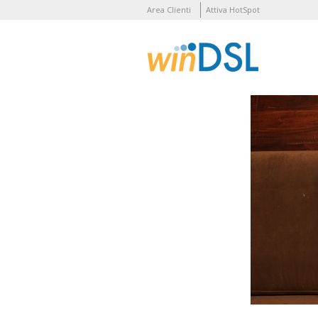
Area Clienti
Attiva HotSpot