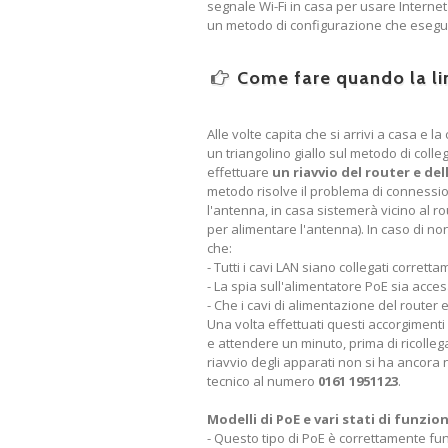
segnale Wi-Fi in casa per usare Interne
un metodo di configurazione che eseguia
Come fare quando la li
Alle volte capita che si arrivi a casa e
un triangolino giallo sul metodo di col
effettuare
un riavvio del router e de
metodo risolve il problema di connessio
l'antenna, in casa sistemerà vicino al r
per alimentare l'antenna). In caso di n
che:
- Tutti i cavi LAN siano collegati corrett
- La spia sull'alimentatore PoE sia accesa
- Che i cavi di alimentazione del router e
Una volta effettuati questi accorgimenti 
e attendere un minuto, prima di ricolleg
riavvio degli apparati non si ha ancora 
tecnico al numero
0161 1951123
.
Modelli di PoE e vari stati di funzi
- Questo tipo di PoE è correttamente fun