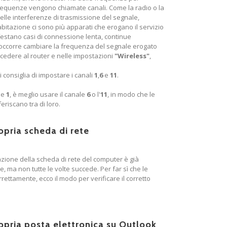
frequenze vengono chiamate canali. Come la radio o la
delle interferenze di trasmissione del segnale,
bitazione ci sono più apparati che erogano il servizio
ifestano casi di connessione lenta, continue
 occorre cambiare la frequenza del segnale erogato
ccedere al router e nelle impostazioni
"Wireless"
,
 consiglia di impostare i canali
1
,
6
e
11
.
ale
1
, è meglio usare il canale
6
o l'
11
, in modo che le
eriscano tra di loro.
pria scheda di rete
azione della scheda di rete del computer è già
 ma non tutte le volte succede. Per far sì che le
ettamente, ecco il modo per verificare il corretto
pria posta elettronica su Outlook