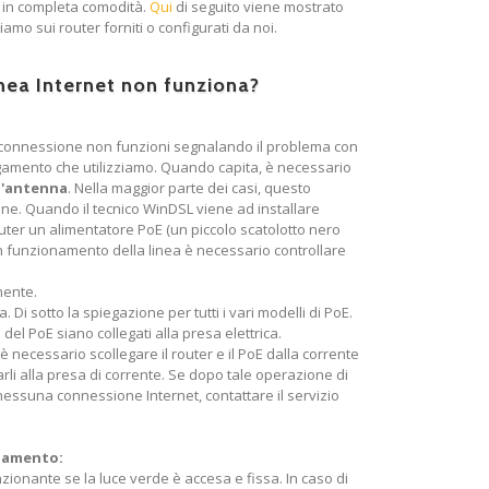
t in completa comodità.
Qui
di seguito viene mostrato
mo sui router forniti o configurati da noi.
nea Internet non funziona?
 la connessione non funzioni segnalando il problema con
legamento che utilizziamo. Quando capita, è necessario
ll'antenna
. Nella maggior parte dei casi, questo
ne. Quando il tecnico WinDSL viene ad installare
outer un alimentatore PoE (un piccolo scatolotto nero
on funzionamento della linea è necessario controllare
amente.
. Di sotto la spiegazione per tutti i vari modelli di PoE.
 del PoE siano collegati alla presa elettrica.
è necessario scollegare il router e il PoE dalla corrente
arli alla presa di corrente. Se dopo tale operazione di
nessuna connessione Internet, contattare il servizio
onamento:
zionante se la luce verde è accesa e fissa. In caso di