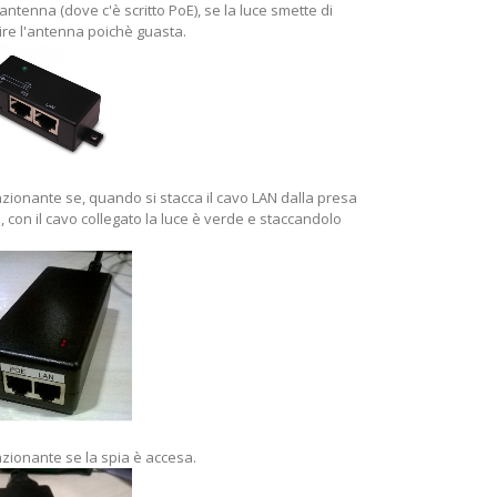
antenna (dove c'è scritto PoE), se la luce smette di
ire l'antenna poichè guasta.
nzionante se, quando si stacca il cavo LAN dalla presa
, con il cavo collegato la luce è verde e staccandolo
nzionante se la spia è accesa.