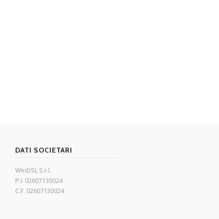
DATI SOCIETARI
WinDSL S.r.l.
P.I. 02607130024
C.F. 02607130024